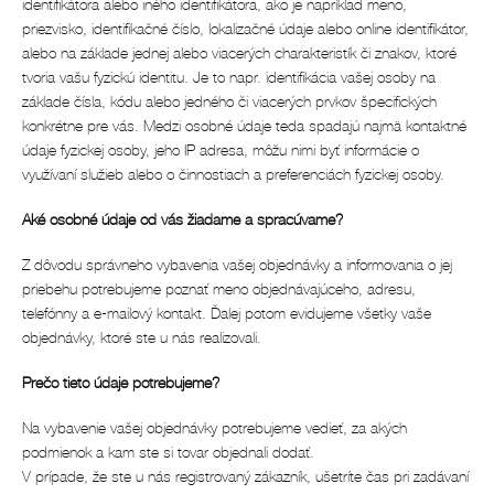
identifikátora alebo iného identifikátora, ako je napríklad meno,
priezvisko, identifikačné číslo, lokalizačné údaje alebo online identifikátor,
alebo na základe jednej alebo viacerých charakteristík či znakov, ktoré
tvoria vašu fyzickú identitu. Je to napr. identifikácia vašej osoby na
základe čísla, kódu alebo jedného či viacerých prvkov špecifických
konkrétne pre vás. Medzi osobné údaje teda spadajú najmä kontaktné
údaje fyzickej osoby, jeho IP adresa, môžu nimi byť informácie o
využívaní služieb alebo o činnostiach a preferenciách fyzickej osoby.
Aké osobné údaje od vás žiadame a spracúvame?
Z dôvodu správneho vybavenia vašej objednávky a informovania o jej
priebehu potrebujeme poznať meno objednávajúceho, adresu,
telefónny a e-mailový kontakt. Ďalej potom evidujeme všetky vaše
objednávky, ktoré ste u nás realizovali.
Prečo tieto údaje potrebujeme?
Na vybavenie vašej objednávky potrebujeme vedieť, za akých
podmienok a kam ste si tovar objednali dodať.
V prípade, že ste u nás registrovaný zákazník, ušetríte čas pri zadávaní