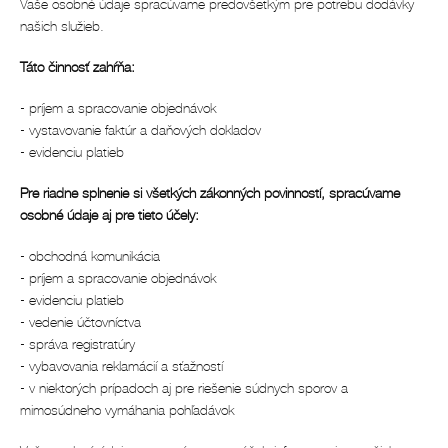
Vaše osobné údaje spracúvame predovšetkým pre potrebu dodávky
našich služieb.
Táto činnosť zahŕňa:
- príjem a spracovanie objednávok
- vystavovanie faktúr a daňových dokladov
- evidenciu platieb
Pre riadne splnenie si všetkých zákonných povinností, spracúvame
osobné údaje aj pre tieto účely:
- obchodná komunikácia
- príjem a spracovanie objednávok
- evidenciu platieb
- vedenie účtovníctva
- správa registratúry
- vybavovania reklamácií a sťažností
- v niektorých prípadoch aj pre riešenie súdnych sporov a
mimosúdneho vymáhania pohľadávok