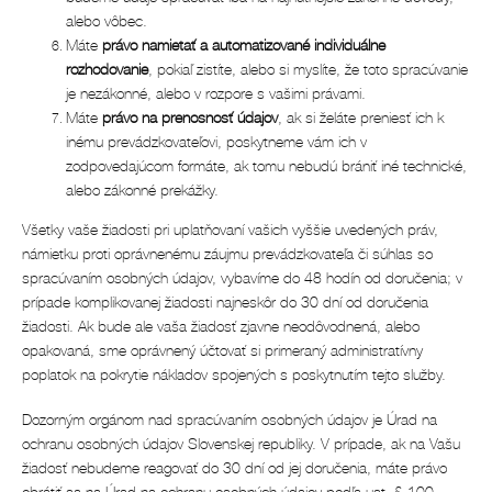
alebo vôbec.
Máte
právo namietať a automatizované individuálne
rozhodovanie
, pokiaľ zistíte, alebo si myslíte, že toto spracúvanie
je nezákonné, alebo v rozpore s vašimi právami.
Máte
právo na prenosnosť údajov
, ak si želáte preniesť ich k
inému prevádzkovateľovi, poskytneme vám ich v
zodpovedajúcom formáte, ak tomu nebudú brániť iné technické,
alebo zákonné prekážky.
Všetky vaše žiadosti pri uplatňovaní vašich vyššie uvedených práv,
námietku proti oprávnenému záujmu prevádzkovateľa či súhlas so
spracúvaním osobných údajov, vybavíme do 48 hodín od doručenia; v
prípade komplikovanej žiadosti najneskôr do 30 dní od doručenia
žiadosti. Ak bude ale vaša žiadosť zjavne neodôvodnená, alebo
opakovaná, sme oprávnený účtovať si primeraný administratívny
poplatok na pokrytie nákladov spojených s poskytnutím tejto služby.
Dozorným orgánom nad spracúvaním osobných údajov je Úrad na
ochranu osobných údajov Slovenskej republiky. V prípade, ak na Vašu
žiadosť nebudeme reagovať do 30 dní od jej doručenia, máte právo