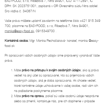
EASYFOOD, s.r.o, Ríbezľová 7, Nitra 94901, IČO: 47112891, IČ
DPH: SK 2023751301, zapísaná v OR Okresného súdu Nitra oddiel:
Sro vložka č. 34087/N
Vaše práva môžete uplatniť zavolaním na telefónne číslo +421 915 349
700, písomne na EASYFOOD, s.r.o, Ríbezľová 7, Nitra 94901,
monika@easy-food.sk
, 0915349700 .
Kontaktná osoba:
Mgr. Monika Pechočiaková- konateľ, monika @easy-
food.sk
Pri spracúvaní vašich osobných údajov sme pripravený vykonávať Vaše
práva.
Máte
právo na prístupu k svojim osobných údajov
, ako aj právo
vedieť na aký účel sú spracúvané, kto sú príjemcovia vašich
osobných údajov, aká je doba spracúvania. Ak chcete vedieť,
ktoré konkrétne údaje uchovávame k vašej osobe, radi vám ich
na požiadanie poskytneme písomne.
Máte
právo na opravu
, pokiaľ sú vaše osobnú údaje nesprávne
alebo sa zmenili, kontaktuje nás, pre ich doplnenie v prípade