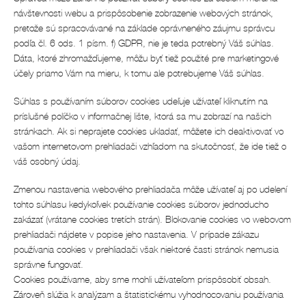
návštevnosti webu a prispôsobenie zobrazenie webových stránok,
pretože sú spracovávané na základe oprávneného záujmu správcu
podľa čl. 6 ods. 1 písm. f) GDPR, nie je teda potrebný Váš súhlas.
Dáta, ktoré zhromažďujeme, môžu byť tiež použité pre marketingové
účely priamo Vám na mieru, k tomu ale potrebujeme Váš súhlas.
Súhlas s používaním súborov cookies udeľuje užívateľ kliknutím na
príslušné políčko v informačnej lište, ktorá sa mu zobrazí na našich
stránkach. Ak si neprajete cookies ukladať, môžete ich deaktivovať vo
vašom internetovom prehliadači vzhľadom na skutočnosť, že ide tiež o
váš osobný údaj.
Zmenou nastavenia webového prehliadača môže užívateľ aj po udelení
tohto súhlasu kedykoľvek používanie cookies súborov jednoducho
zakázať (vrátane cookies tretích strán). Blokovanie cookies vo webovom
prehliadači nájdete v popise jeho nastavenia. V prípade zákazu
používania cookies v prehliadači však niektoré časti stránok nemusia
správne fungovať.
Cookies používame, aby sme mohli užívateľom prispôsobiť obsah.
Zároveň slúžia k analýzam a štatistickému vyhodnocovaniu používania