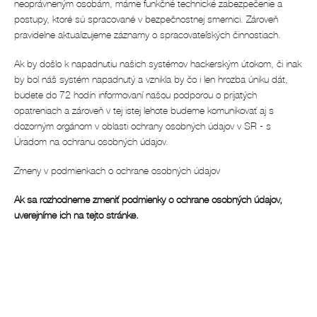
neoprávneným osobám, máme funkčné technické zabezpečenie a
postupy, ktoré sú spracované v bezpečnostnej smernici. Zároveň
pravidelne aktualizujeme záznamy o spracovateľských činnostiach.
Ak by došlo k napadnutiu našich systémov hackerským útokom, či inak
by bol náš systém napadnutý a vznikla by čo i len hrozba úniku dát,
budete do 72 hodín informovaní našou podporou o prijatých
opatreniach a zároveň v tej istej lehote budeme komunikovať aj s
dozorným orgánom v oblasti ochrany osobných údajov v SR - s
Úradom na ochranu osobných údajov.
Zmeny v podmienkach o ochrane osobných údajov
Ak sa rozhodneme zmeniť podmienky o ochrane osobných údajov,
uverejníme ich na tejto stránke.