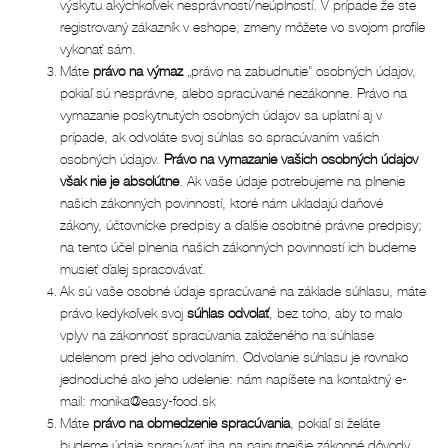
výskytu akýchkoľvek nesprávností/neúplností. V prípade že ste
registrovaný zákazník v eshope, zmeny môžete vo svojom profile
vykonať sám.
Máte
právo na výmaz
„právo na zabudnutie" osobných údajov,
pokiaľ sú nesprávne, alebo spracúvané nezákonne. Právo na
vymazanie poskytnutých osobných údajov sa uplatní aj v
prípade, ak odvoláte svoj súhlas so spracúvaním vašich
osobných údajov.
Právo na vymazanie vašich osobných údajov
však nie je absolútne
. Ak vaše údaje potrebujeme na plnenie
našich zákonných povinností, ktoré nám ukladajú daňové
zákony, účtovnícke predpisy a ďalšie osobitné právne predpisy;
na tento účel plnenia našich zákonných povinností ich budeme
musieť ďalej spracovávať.
Ak sú vaše osobné údaje spracúvané na základe súhlasu, máte
právo kedykoľvek svoj
súhlas odvolať
, bez toho, aby to malo
vplyv na zákonnosť spracúvania založeného na súhlase
udelenom pred jeho odvolaním. Odvolanie súhlasu je rovnako
jednoduché ako jeho udelenie: nám napíšete na kontaktný e-
mail: monika@easy-food.sk
Máte
právo na obmedzenie spracúvania
, pokiaľ si želáte
budeme údaje spracúvať iba na najnutnejšie zákonné dôvody,