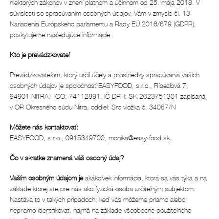
niektorých zákonov v znení platnom a účinnom od 25. mája 2018. V
súvislosti so spracúvaním osobných údajov, Vám v zmysle čl. 13
Nariadenia Európskeho parlamentu a Rady EÚ 2016/679 (GDPR),
poskytujeme nasledujúce informácie.
Kto je prevádzkovateľ
Prevádzkovateľom, ktorý určil účely a prostriedky spracúvania vašich
osobných údajov je spoločnosť EASYFOOD, s.r.o., Ríbezľová 7,
94901 NITRA, ICO: 74112891, IČ DPH: SK 2023751301 zapísaná
v OR Okresného súdu Nitra, oddiel: Sro vložka č. 34087/N
Môžete nás kontaktovať:
EASYFOOD, s.r.o., 0915349700,
monika@easy-food.sk
Čo v skratke znamená váš osobný údaj?
Vaším osobným údajom je
akákoľvek informácia, ktorá sa vás týka a na
základe ktorej ste pre nás ako fyzická osoba určiteľným subjektom.
Nastáva to v takých prípadoch, keď vás môžeme priamo alebo
nepriamo identifikovať, najmä na základe všeobecne použiteľného