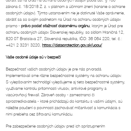
obrátiť sa na Úrad na ochranu osobných údajov podľa ust. § 100
zákona č. 18/2018 Z. z. v platnom a účinnom znení (konanie o ochrane
osobných údajov). Týmto ustanovením nie je dotknuté Vaše oprávnenie,
obrátiť sa so svojím podnetom na Úrad na ochranu osobných údajov
priamo -
právo podať sťažnosť dozornému orgánu
, ktorým je Úrad pre
ochranu osobných údajov Slovenskej republiky, so sídlom Hraničná 12,
820 07 Bratislava 27, Slovenská republika, IČO: 36 064 220, tel. č.:
+421 2 3231 3220,
https://dataprotection.gov.sk/uoou/
Vaše osobné údaje sú v bezpečí
Bezpečnosť vašich osobných údajov je pre nás prvoradá.
Implementovali sme rôzne bezpečnostné systémy na ochranu údajov.
S vylepšovaním technológií vylepšujeme aj tieto bezpečnostné systémy,
využívame kontrolu prítomnosti vírusov, antivírové programy a
viacúrovňový firewall. Zároveň osoby - zamestnanci či
sprostredkovatelia - ktoré prichádzajú do kontaktu s vašimi údajmi, sú
náležite poučení o povinnosti zachovávať mlčanlivosť a komunikácia s
nimi prebieha cez šifrovanú komunikáciu.
Pre zabezpečenie osobných údajov pred ich sprístupnením