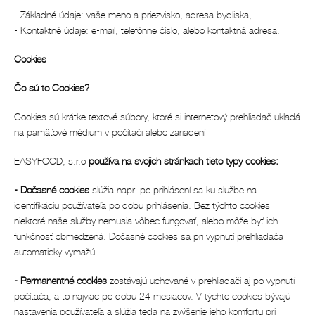
- Základné údaje: vaše meno a priezvisko, adresa bydliska,
- Kontaktné údaje: e-mail, telefónne číslo, alebo kontaktná adresa.
Cookies
Čo sú to Cookies?
Cookies sú krátke textové súbory, ktoré si internetový prehliadač ukladá
na pamäťové médium v počítači alebo zariadení
EASYFOOD, s.r.o
používa na svojich stránkach tieto typy cookies:
- Dočasné cookies
slúžia napr. po prihlásení sa ku službe na
identifikáciu používateľa po dobu prihlásenia. Bez týchto cookies
niektoré naše služby nemusia vôbec fungovať, alebo môže byť ich
funkčnosť obmedzená. Dočasné cookies sa pri vypnutí prehliadača
automaticky vymažú.
- Permanentné cookies
zostávajú uchované v prehliadači aj po vypnutí
počítača, a to najviac po dobu 24 mesiacov. V týchto cookies bývajú
nastavenia používateľa a slúžia teda na zvýšenie jeho komfortu pri