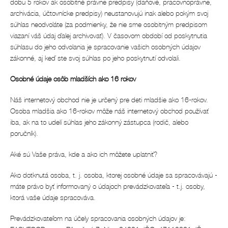
dobu 5 rokov ak osobitné právne predpisy (daňové, pracovnoprávne,
archivácia, účtovnícke predpisy) neustanovujú inak alebo pokým svoj
súhlas neodvoláte (za podmienky, že nie sme osobitným predpisom
viazaní váš údaj ďalej archivovať). V časovom období od poskytnutia
súhlasu do jeho odvolania je spracovanie vašich osobných údajov
zákonné, aj keď ste svoj súhlas po jeho poskytnutí odvolali.
Osobné údaje osôb mladších ako 16 rokov
Náš internetový obchod nie je určený pre deti mladšie ako 16-rokov.
Osoba mladšia ako 16-rokov môže náš internetový obchod používať
iba, ak na to udelí súhlas jeho zákonný zástupca (rodič, alebo
poručník).
Aké sú Vaše práva, kde a ako ich môžete uplatniť?
Ako dotknutá osoba, t. j. osoba, ktorej osobné údaje sa spracovávajú -
máte právo byť informovaný o údajoch prevádzkovateľa - t.j. osoby,
ktorá vaše údaje spracováva.
Prevádzkovateľom na účely spracovania osobných údajov je: