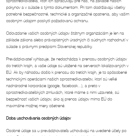
sprostredkovatelia, ktorí ich spracúvajú pre nás, na základe našich
pokynov a v súlade s týmto dokumentom. Pri tom dodržiavajú všetky
potrebné bezpečnostné, technické a organizačné opatrenia, aby vašim
osobným údajom poskytli požadovanú ochranu.
Odovzdanie vašich osobných údajov štátnym organizáciám je len na
základe zákona alebo právoplatných úradných či súdnych rozhodnutí v
súlade s právnymi predpismi Slovenskej republiky.
Prevádzkovateľ vyhlasuje, že nedochádza k prenosu osobných údajov
do tretích krajín, a vaše údaje sú uložené na serveroch lokalizovaných v
EÚ. Ak by náhodou došlo k prenosu do tretích krajín, je to spôsobené
technickými operáciami našich sprostredkovateľov, ktorí sú veľké
nadnárodné korporácie (google, facebook...), a preto v
sprostredkovateľských zmluvách, ktoré máme s nimi uzavreté, sú
bezpečnosť vašich údajov, ako aj prenos údajov mimo EÚ do
maximálne možnej miery ošetrené.
Doba uschovávania osobných údajov
Osobné údaje sa u prevádzkovateľa uchovávajú na uvedené účely po