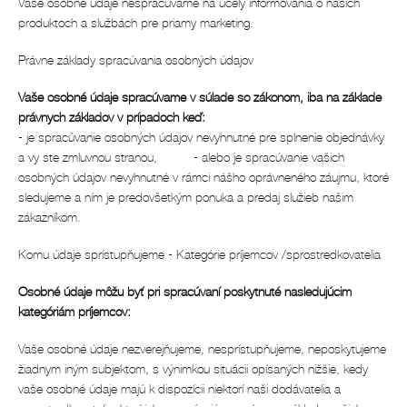
Vaše osobné údaje nespracúvame na účely informovania o našich
produktoch a službách pre priamy marketing.
Právne základy spracúvania osobných údajov
Vaše osobné údaje spracúvame v súlade so zákonom, iba na základe
právnych základov v prípadoch keď:
- je spracúvanie osobných údajov nevyhnutné pre splnenie objednávky
a vy ste zmluvnou stranou, - alebo je spracúvanie vašich
osobných údajov nevyhnutné v rámci nášho oprávneného záujmu, ktoré
sledujeme a ním je predovšetkým ponuka a predaj služieb našim
zákazníkom.
Komu údaje sprístupňujeme - Kategórie príjemcov /sprostredkovatelia
Osobné údaje môžu byť pri spracúvaní poskytnuté nasledujúcim
kategóriám príjemcov:
Vaše osobné údaje nezverejňujeme, nesprístupňujeme, neposkytujeme
žiadnym iným subjektom, s výnimkou situácii opísaných nižšie, kedy
vaše osobné údaje majú k dispozícii niektorí naši dodávatelia a