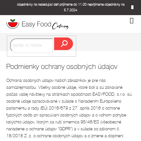
Prejsť
objednávky na nasledujúci deň prijímame do 11.00 neprijímame objednávky na
na
5.7.2024
obsah
Nákup
košík
Hľadať
Podmienky ochrany osobných údajov
Ochrana osobných údajov našich zákazníkov je pre nás
samozrejmosťou. Všetky osobné údaje, ktoré boli a sú získavané
počas vašej návštevy na stránkach spoločnosti EASYFOOD, s.r.o sú
osobné údaje spracovávané v súlade s Nariadením Európskeho
parlamentu a rady (EÚ) 2016/679 z 27. apríla 2016 o ochrane
fyzických osôb pri spracúvaní osobných údajov a o voľnom pohybe
takýchto údajov, ktorým sa ruší smernica 95/46/ES (všeobecné
nariadenie o ochrane údajov “GDPR”) a v súlade so zákonom č.
18/2018 Z. z. o ochrane osobných údajov a o zmene a doplnení