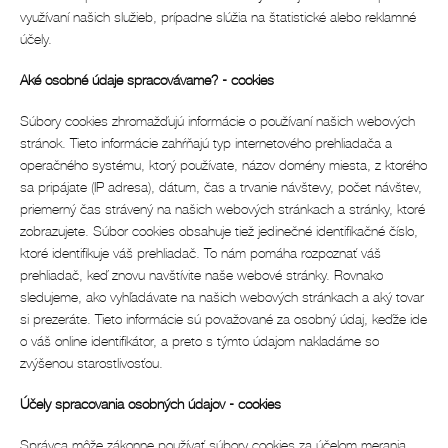
využívaní našich služieb, prípadne slúžia na štatistické alebo reklamné
účely.
Aké osobné údaje spracovávame? - cookies
Súbory cookies zhromažďujú informácie o používaní našich webových
stránok. Tieto informácie zahŕňajú typ internetového prehliadača a
operačného systému, ktorý používate, názov domény miesta, z ktorého
sa pripájate (IP adresa), dátum, čas a trvanie návštevy, počet návštev,
priemerný čas strávený na našich webových stránkach a stránky, ktoré
zobrazujete. Súbor cookies obsahuje tiež jedinečné identifikačné číslo,
ktoré identifikuje váš prehliadač. To nám pomáha rozpoznať váš
prehliadač, keď znovu navštívite naše webové stránky. Rovnako
sledujeme, ako vyhľadávate na našich webových stránkach a aký tovar
si prezeráte. Tieto informácie sú považované za osobný údaj, keďže ide
o váš online identifikátor, a preto s týmto údajom nakladáme so
zvýšenou starostlivosťou.
Účely spracovania osobných údajov - cookies
Správca môže zákonne používať súbory cookies za účelom merania