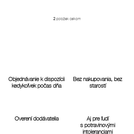
2
položiek celkom
O
v
l
á
d
a
c
i
e
p
r
Objednávanie k dispozícii
Bez nakupovania, bez
v
kedykoľvek počas dňa
starostí
k
y
v
ý
p
i
Overení dodávatelia
Aj pre ľudí
s
s potravinovými
u
intoleranciami