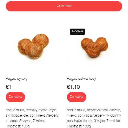
d
Najdrahšie
e
Otvoriť filter
n
Najpredávanejšie
i
V
e
ý
Abecedne
p
p
Novinka
r
i
o
s
d
p
u
r
k
o
t
d
o
u
Pagáč syrový
Pagáč oškvarkový
v
k
€1
€1,10
t
o
Do košíka
Do košíka
v
hladká múka, zemiaky, maslo, vajce,
hladká múka, bravčová masť, droždie,
syr, droždie, olej, soľ, mlieko Alergény:
mlieko, soľ, vajcia Alergény: 1- obilniny
1- lepok, 3-vajvce, 7-mlieko
obsahujúce lepok, 3-vajcia, 7- mlieko
Hmotnosť: 100g
Hmotnosť: 100g