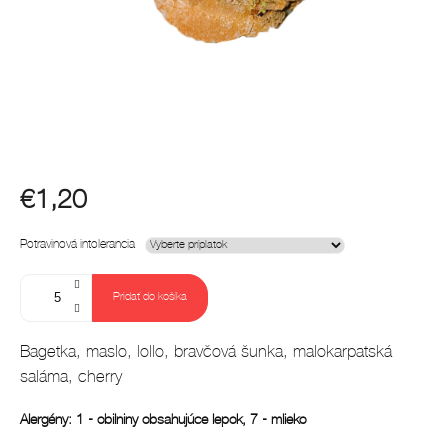
€1,20
Jednotková
Potravinová intolerancia
cena:
Pridať do košíka
Bagetka, maslo, lollo, bravčová šunka, malokarpatská
saláma, cherry
Alergény: 1 - obilniny obsahujúce lepok, 7 - mlieko