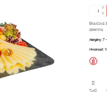
Jednotková
cena:
Bravčová š
zelenina
Alergény: 7 -
Hmotnosť: 
TLAČ