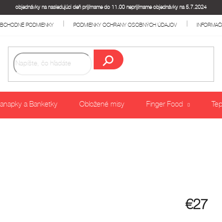
objednávky na nasledujúci deň prijímame do 11.00 neprijímame objednávky na 5.7.2024
BCHODNÉ PODMIENKY
PODMIENKY OCHRANY OSOBNÝCH ÚDAJOV
INFORMAČ
Hľadať
anapky a Banketky
Obložené misy
Finger Food
Tep
€27