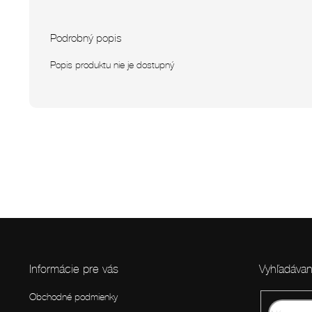
Podrobný popis
Popis produktu nie je dostupný
Z
á
p
Informácie pre vás
Vyhľadávan
ä
t
Obchodné podmienky
i