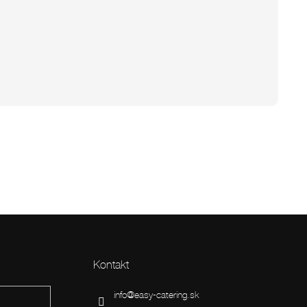
Kontakt
info
@
easy-catering.sk