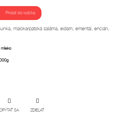
Pridať do košíka
unka, malokarpatská saláma, eidam, ementál, encián,
 mlieko
1000g
OPÝTAŤ SA
ZDIEĽAŤ