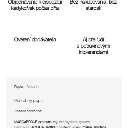
Objednávanie k dispozícii
Bez nakupovania, bez
kedykoľvek počas dňa
starostí
Overení dodávatelia
Aj pre ľudí
s potravinovými
intoleranciami
Popis
Diskusia
Podrobný popis
Zloženie podrobne:
MASCARPONE
(
smotana
,
regulátor kyslosti: kyselina
citrónová.),
RICOTTA
(
srvátka
z pasterizovaného
mlieka
,
smotana
,