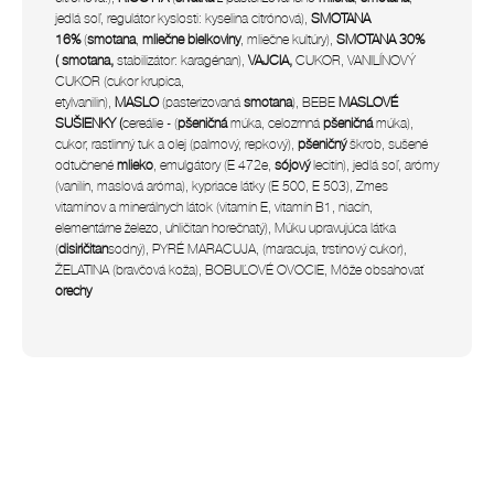
jedlá soľ, regulátor kyslosti: kyselina citrónová),
SMOTANA
16%
(
smotana
,
mliečne bielkoviny
, mliečne kultúry),
SMOTANA 30%
(
smotana,
stabilizátor: karagénan),
VAJCIA,
CUKOR, VANILÍNOVÝ
CUKOR
(cukor krupica,
etylvanilin),
MASLO
(pasterizovaná
smotana
),
BEBE
MASLOVÉ
SUŠIENKY (
cereálie - (
pšeničná
múka, celozrnná
pšeničná
múka),
cukor, rastlinný tuk a olej (palmový, repkový),
pšeničný
škrob, sušené
odtučnené
mlieko
, emulgátory (E 472e,
sójový
lecitín), jedlá soľ, arómy
(vanilín, maslová aróma), kypriace látky (E 500, E 503),
Zmes
vitamínov a minerálnych látok (vitamín E, vitamín B1, niacín,
elementárne železo, uhličitan horečnatý), Múku upravujúca látka
(
disiričitan
sodný), PYRÉ MARACUJA, (maracuja, trstinový cukor),
ŽELATINA (bravčová koža), BOBUĽOVÉ OVOCIE, Môže obsahovať
orechy