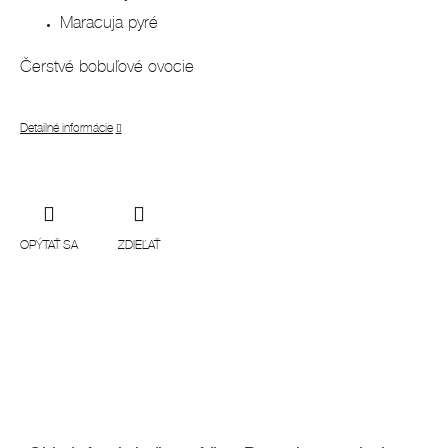
Maracuja pyré
Čerstvé bobuľové ovocie
Detailné informácie
OPÝTAŤ SA
ZDIEĽAŤ