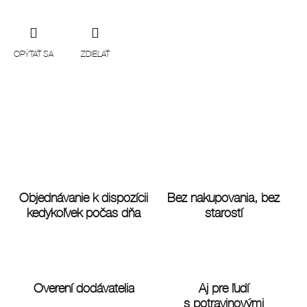
OPÝTAŤ SA
ZDIEĽAŤ
Objednávanie k dispozícii
Bez nakupovania, bez
kedykoľvek počas dňa
starostí
Overení dodávatelia
Aj pre ľudí
s potravinovými