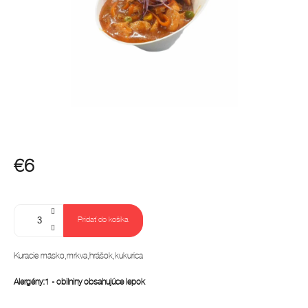
€6
Jednotková
cena:
Pridať do košíka
Kuracie mäsko,mrkva,hrášok,kukurica
Alergény:1 - obilniny obsahujúce lepok