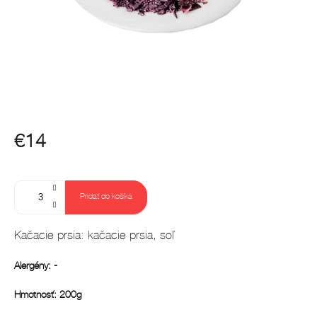
€14
Jednotková
cena:
Pridať do košíka
Kačacie prsia: kačacie prsia, soľ
Alergény: -
Hmotnosť: 200g