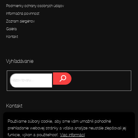
i
Podmienky ochrany osobných údajov
e
Informačná povinnosť
Zoznam alergénov
Galéria
Kontakt
Vyhľadávanie
Hľadať
Kontakt
info
@
easy-catering.sk
Používame súbory cookie, aby sme vám umožnili pohodlné
prehliadanie webovej stránky a vďaka analýze neustále zlepšovali jej
0910 774 579
funkcie, výkon a použiteľnosť.
Viac informácií
Easy Food