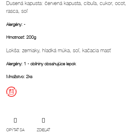
Dusená kapusta: červená kapusta, cibuľa, cukor, ocot,
rasca, soľ
Alergény: -
Hmotnosť: 200g
Lokša: zemiaky, hladká múka, soľ, kačacia masť
Alergény: 1 - obilniny obsahujúce lepok
Množstvo: 2ks
OPÝTAŤ SA
ZDIEĽAŤ