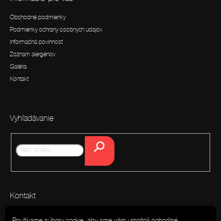
t
Obchodné podmienky
i
Podmienky ochrany osobných údajov
e
Informačná povinnosť
Zoznam alergénov
Galéria
Kontakt
Vyhľadávanie
Hľadať
Kontakt
info
@
easy-catering.sk