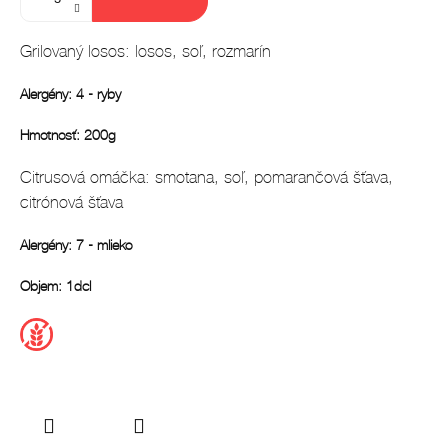
Grilovaný losos: losos, soľ, rozmarín
Alergény: 4 - ryby
Hmotnosť: 200g
Citrusová omáčka: smotana, soľ, pomarančová šťava,
citrónová šťava
Alergény: 7 - mlieko
Objem: 1dcl