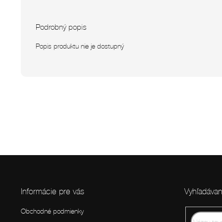
Podrobný popis
Popis produktu nie je dostupný
Z
á
p
Informácie pre vás
Vyhľadávan
ä
t
Obchodné podmienky
i