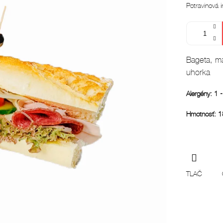
Jednotková
Potravinová i
cena:
Bageta, ma
uhorka
Alergény: 1 -
Hmotnosť: 
TLAČ