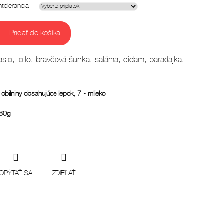
ntolerancia
Pridať do košíka
slo, lollo, bravčová šunka, saláma, eidam, paradajka,
 obilniny obsahujúce lepok, 7 - mlieko
180g
OPÝTAŤ SA
ZDIEĽAŤ