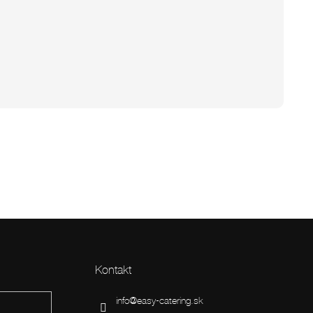
Kontakt
info
@
easy-catering.sk