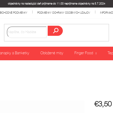
objednávky na nasledujúci deň prijímame do 11.00 neprijímame objednávky na 5.7.2024
BCHODNÉ PODMIENKY
PODMIENKY OCHRANY OSOBNÝCH ÚDAJOV
INFORMAČ
Hľadať
anapky a Banketky
Obložené misy
Finger Food
Tep
€3,50